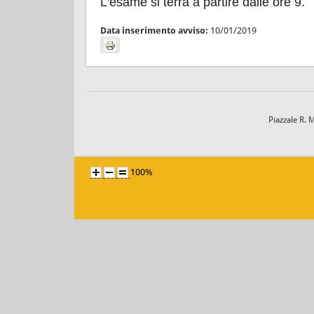
L'esame si terrà a partire dalle ore 9.
Data inserimento avviso:
10/01/2019
Piazzale R. 
100%