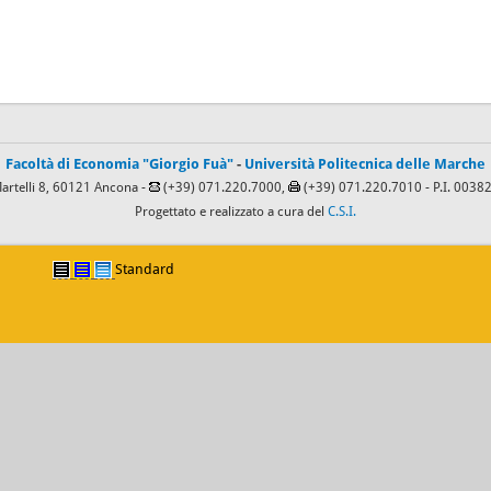
Facoltà di Economia "Giorgio Fuà"
-
Università Politecnica delle Marche
Martelli 8, 60121 Ancona -
(+39) 071.220.7000,
(+39) 071.220.7010
- P.I. 003
Progettato e realizzato a cura del
C.S.I.
Standard