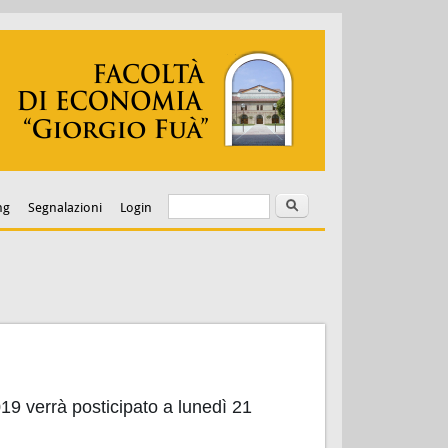
Cerca
Form di ricerca
ng
Segnalazioni
Login
019 verrà posticipato a lunedì 21