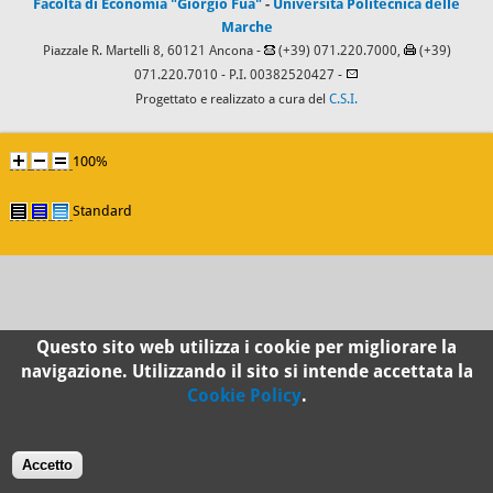
Facoltà di Economia "Giorgio Fuà"
-
Università Politecnica delle
Marche
Piazzale R. Martelli 8, 60121 Ancona -
(+39) 071.220.7000,
(+39)
071.220.7010
- P.I. 00382520427 -
Progettato e realizzato a cura del
C.S.I.
100%
Standard
Questo sito web utilizza i cookie per migliorare la
navigazione. Utilizzando il sito si intende accettata la
Cookie Policy
.
Accetto