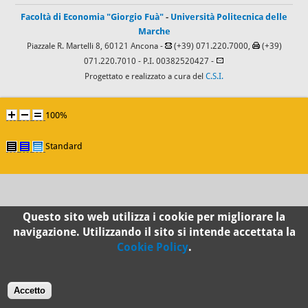
Facoltà di Economia "Giorgio Fuà"
-
Università Politecnica delle
Marche
Piazzale R. Martelli 8, 60121 Ancona -
(+39) 071.220.7000,
(+39)
071.220.7010
- P.I. 00382520427 -
Progettato e realizzato a cura del
C.S.I.
100%
Standard
Questo sito web utilizza i cookie per migliorare la
navigazione. Utilizzando il sito si intende accettata la
Cookie Policy
.
Accetto