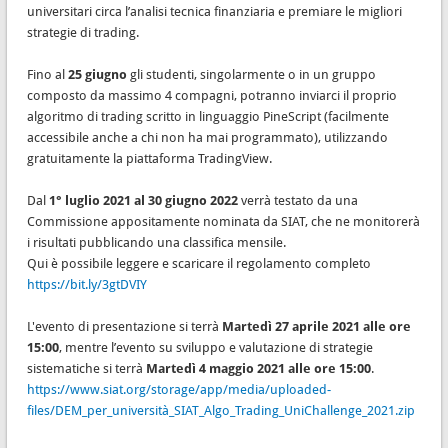
universitari circa l’analisi tecnica finanziaria e premiare le migliori
strategie di trading.
Fino al
25 giugno
gli studenti, singolarmente o in un gruppo
composto da massimo 4 compagni, potranno inviarci il proprio
algoritmo di trading scritto in linguaggio PineScript (facilmente
accessibile anche a chi non ha mai programmato), utilizzando
gratuitamente la piattaforma TradingView.
Dal
1° luglio 2021 al 30 giugno 2022
verrà testato da una
Commissione appositamente nominata da SIAT, che ne monitorerà
i risultati pubblicando una classifica mensile.
Qui è possibile leggere e scaricare il regolamento completo
https://bit.ly/3gtDVIY
L'evento di presentazione si terrà
Martedì 27 aprile 2021 alle ore
15:00
, mentre l’evento su sviluppo e valutazione di strategie
sistematiche si terrà
Martedì 4 maggio 2021 alle ore 15:00
.
https://www.siat.org/storage/app/media/uploaded-
files/DEM_per_università_SIAT_Algo_Trading_UniChallenge_2021.zip