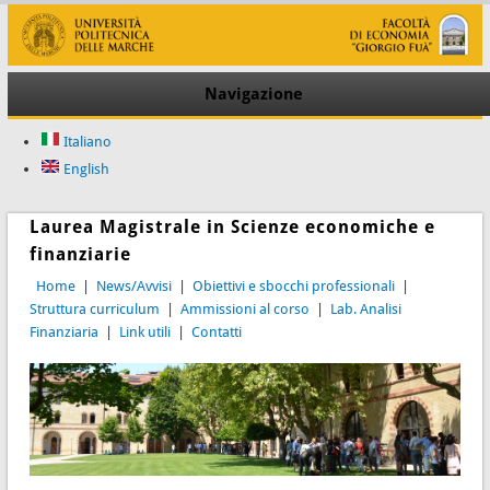
Navigazione
Italiano
English
Laurea Magistrale in Scienze economiche e
finanziarie
Home
|
News/Avvisi
|
Obiettivi e sbocchi professionali
|
Struttura curriculum
|
Ammissioni al corso
|
Lab. Analisi
Finanziaria
|
Link utili
|
Contatti