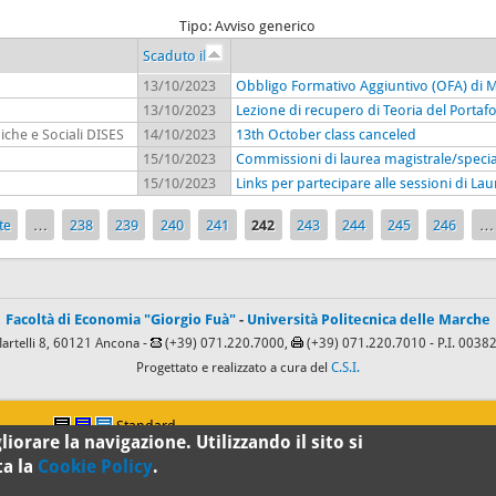
Tipo: Avviso generico
Scaduto il
13/10/2023
Obbligo Formativo Aggiuntivo (OFA) di M
13/10/2023
Lezione di recupero di Teoria del Portafo
che e Sociali DISES
14/10/2023
13th October class canceled
15/10/2023
Commissioni di laurea magistrale/specia
15/10/2023
Links per partecipare alle sessioni di L
te
…
238
239
240
241
242
243
244
245
246
…
Facoltà di Economia "Giorgio Fuà"
-
Università Politecnica delle Marche
Martelli 8, 60121 Ancona -
(+39) 071.220.7000,
(+39) 071.220.7010
- P.I. 003
Progettato e realizzato a cura del
C.S.I.
Standard
iorare la navigazione. Utilizzando il sito si
ta la
Cookie Policy
.