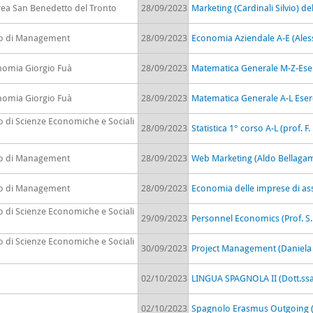
rea San Benedetto del Tronto
28/09/2023
Marketing (Cardinali Silvio) d
to di Management
28/09/2023
Economia Aziendale A-E (Ales
onomia Giorgio Fuà
28/09/2023
Matematica Generale M-Z-Eserc
onomia Giorgio Fuà
28/09/2023
Matematica Generale A-L Eserc
o di Scienze Economiche e Sociali
28/09/2023
Statistica 1° corso A-L (prof. 
to di Management
28/09/2023
Web Marketing (Aldo Bellaga
to di Management
28/09/2023
Economia delle imprese di ass
o di Scienze Economiche e Sociali
29/09/2023
Personnel Economics (Prof. S.
o di Scienze Economiche e Sociali
30/09/2023
Project Management (Daniela 
02/10/2023
LINGUA SPAGNOLA II (Dott.ssa 
02/10/2023
Spagnolo Erasmus Outgoing (Do