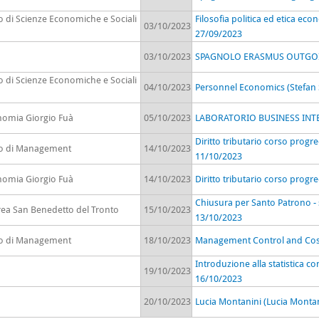
o di Scienze Economiche e Sociali
Filosofia politica ed etica ec
03/10/2023
27/09/2023
03/10/2023
SPAGNOLO ERASMUS OUTGOING 
o di Scienze Economiche e Sociali
04/10/2023
Personnel Economics (Stefan S
onomia Giorgio Fuà
05/10/2023
LABORATORIO BUSINESS INTE
Diritto tributario corso progr
to di Management
14/10/2023
11/10/2023
onomia Giorgio Fuà
14/10/2023
Diritto tributario corso progr
Chiusura per Santo Patrono - s
rea San Benedetto del Tronto
15/10/2023
13/10/2023
to di Management
18/10/2023
Management Control and Cost
Introduzione alla statistica c
19/10/2023
16/10/2023
20/10/2023
Lucia Montanini (Lucia Montan