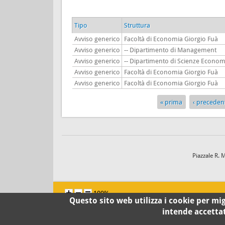
Tipo
Struttura
Avviso generico
Facoltà di Economia Giorgio Fuà
Avviso generico
-- Dipartimento di Management
Avviso generico
-- Dipartimento di Scienze Economi
Avviso generico
Facoltà di Economia Giorgio Fuà
Avviso generico
Facoltà di Economia Giorgio Fuà
« prima
‹ preceden
Pagine
Piazzale R. 
100%
Questo sito web utilizza i cookie per migl
intende accetta