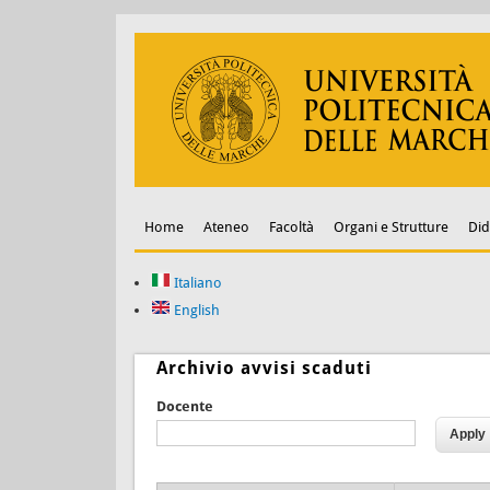
Home
Ateneo
Facoltà
Organi e Strutture
Did
Italiano
English
Archivio avvisi scaduti
Docente