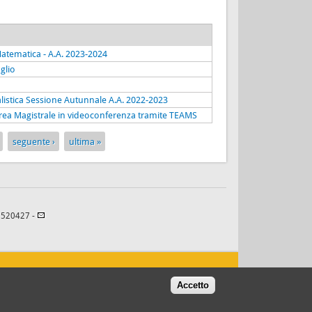
atematica - A.A. 2023-2024
glio
listica Sessione Autunnale A.A. 2022-2023
aurea Magistrale in videoconferenza tramite TEAMS
seguente ›
ultima »
82520427 -
Accetto