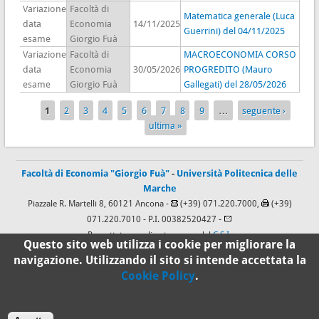
Variazione
Facoltà di
Matematica generale (Luca
data
Economia
14/11/2025
Guerrini) del 04/11/2025
esame
Giorgio Fuà
Variazione
Facoltà di
MACROECONOMIA CORSO
data
Economia
30/05/2026
PROGREDITO (Mauro
esame
Giorgio Fuà
Gallegati) del 28/05/2026
1
2
3
4
5
6
7
8
9
…
seguente ›
Pagine
ultima »
Facoltà di Economia "Giorgio Fuà"
-
Università Politecnica delle
Marche
Piazzale R. Martelli 8, 60121 Ancona -
(+39) 071.220.7000,
(+39)
071.220.7010
- P.I. 00382520427 -
Progettato e realizzato a cura del
C.S.I.
Questo sito web utilizza i cookie per migliorare la
navigazione. Utilizzando il sito si intende accettata la
Cookie Policy
.
100%
Standard