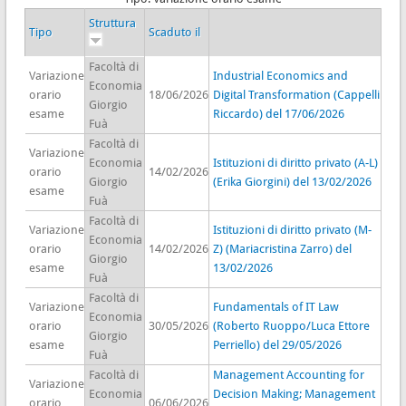
Struttura
Tipo
Scaduto il
Facoltà di
Variazione
Industrial Economics and
Economia
orario
18/06/2026
Digital Transformation (Cappelli
Giorgio
esame
Riccardo) del 17/06/2026
Fuà
Facoltà di
Variazione
Economia
Istituzioni di diritto privato (A-L)
orario
14/02/2026
Giorgio
(Erika Giorgini) del 13/02/2026
esame
Fuà
Facoltà di
Variazione
Istituzioni di diritto privato (M-
Economia
orario
14/02/2026
Z) (Mariacristina Zarro) del
Giorgio
esame
13/02/2026
Fuà
Facoltà di
Variazione
Fundamentals of IT Law
Economia
orario
30/05/2026
(Roberto Ruoppo/Luca Ettore
Giorgio
esame
Perriello) del 29/05/2026
Fuà
Facoltà di
Management Accounting for
Variazione
Economia
Decision Making; Management
orario
06/06/2026