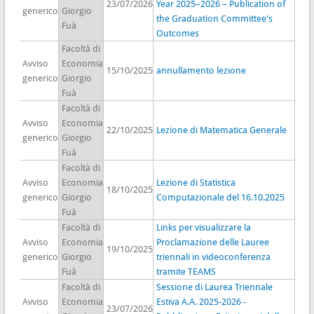
23/07/2026
Year 2025–2026 – Publication of
generico
Giorgio
the Graduation Committee's
Fuà
Outcomes
Facoltà di
Avviso
Economia
15/10/2025
annullamento lezione
generico
Giorgio
Fuà
Facoltà di
Avviso
Economia
22/10/2025
Lezione di Matematica Generale
generico
Giorgio
Fuà
Facoltà di
Avviso
Economia
Lezione di Statistica
18/10/2025
generico
Giorgio
Computazionale del 16.10.2025
Fuà
Facoltà di
Links per visualizzare la
Avviso
Economia
Proclamazione delle Lauree
19/10/2025
generico
Giorgio
triennali in videoconferenza
Fuà
tramite TEAMS
Facoltà di
Sessione di Laurea Triennale
Avviso
Economia
Estiva A.A. 2025-2026 -
23/07/2026