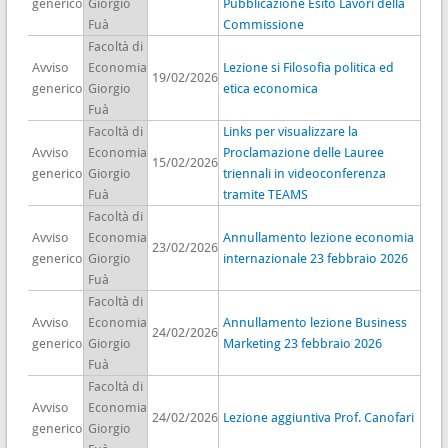
generico
Giorgio
Pubblicazione Esito Lavori della
Fuà
Commissione
Facoltà di
Avviso
Economia
Lezione si Filosofia politica ed
19/02/2026
generico
Giorgio
etica economica
Fuà
Facoltà di
Links per visualizzare la
Avviso
Economia
Proclamazione delle Lauree
15/02/2026
generico
Giorgio
triennali in videoconferenza
Fuà
tramite TEAMS
Facoltà di
Avviso
Economia
Annullamento lezione economia
23/02/2026
generico
Giorgio
internazionale 23 febbraio 2026
Fuà
Facoltà di
Avviso
Economia
Annullamento lezione Business
24/02/2026
generico
Giorgio
Marketing 23 febbraio 2026
Fuà
Facoltà di
Avviso
Economia
24/02/2026
Lezione aggiuntiva Prof. Canofari
generico
Giorgio