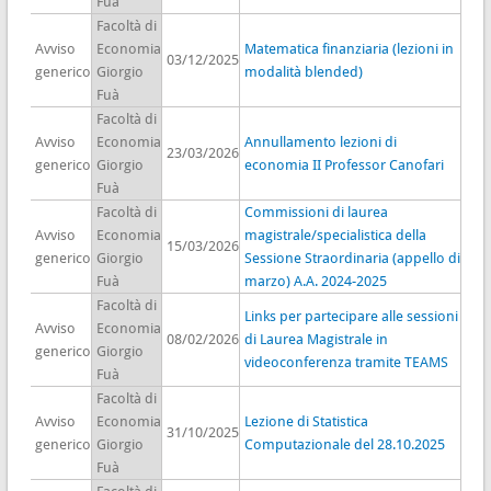
Fuà
Facoltà di
Avviso
Economia
Matematica finanziaria (lezioni in
03/12/2025
generico
Giorgio
modalità blended)
Fuà
Facoltà di
Avviso
Economia
Annullamento lezioni di
23/03/2026
generico
Giorgio
economia II Professor Canofari
Fuà
Facoltà di
Commissioni di laurea
Avviso
Economia
magistrale/specialistica della
15/03/2026
generico
Giorgio
Sessione Straordinaria (appello di
Fuà
marzo) A.A. 2024-2025
Facoltà di
Links per partecipare alle sessioni
Avviso
Economia
08/02/2026
di Laurea Magistrale in
generico
Giorgio
videoconferenza tramite TEAMS
Fuà
Facoltà di
Avviso
Economia
Lezione di Statistica
31/10/2025
generico
Giorgio
Computazionale del 28.10.2025
Fuà