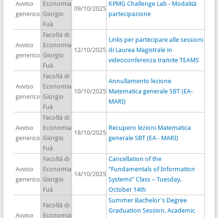
Avviso
Economia
KPMG Challenge Lab - Modalità
09/10/2025
generico
Giorgio
partecipazione
Fuà
Facoltà di
Links per partecipare alle sessioni
Avviso
Economia
12/10/2025
di Laurea Magistrale in
generico
Giorgio
videoconferenza tramite TEAMS
Fuà
Facoltà di
Annullamento lezione
Avviso
Economia
10/10/2025
Matematica generale SBT (EA-
generico
Giorgio
MARI)
Fuà
Facoltà di
Avviso
Economia
Recupero lezioni Matematica
18/10/2025
generico
Giorgio
generale SBT (EA - MARI)
Fuà
Facoltà di
Cancellation of the
Avviso
Economia
“Fundamentals of Information
14/10/2025
generico
Giorgio
Systems” Class – Tuesday,
Fuà
October 14th
Summer Bachelor's Degree
Facoltà di
Graduation Session, Academic
Avviso
Economia