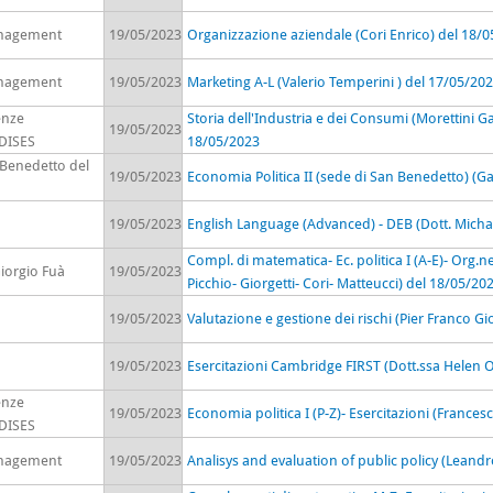
anagement
19/05/2023
Organizzazione aziendale (Cori Enrico) del 18/
anagement
19/05/2023
Marketing A-L (Valerio Temperini ) del 17/05/20
enze
Storia dell'Industria e dei Consumi (Morettini G
19/05/2023
 DISES
18/05/2023
 Benedetto del
19/05/2023
Economia Politica II (sede di San Benedetto) (G
19/05/2023
English Language (Advanced) - DEB (Dott. Micha
Compl. di matematica- Ec. politica I (A-E)- Org.ne
iorgio Fuà
19/05/2023
Picchio- Giorgetti- Cori- Matteucci) del 18/05/20
19/05/2023
Valutazione e gestione dei rischi (Pier Franco Gi
19/05/2023
Esercitazioni Cambridge FIRST (Dott.ssa Helen 
enze
19/05/2023
Economia politica I (P-Z)- Esercitazioni (Frances
 DISES
anagement
19/05/2023
Analisys and evaluation of public policy (Leandr