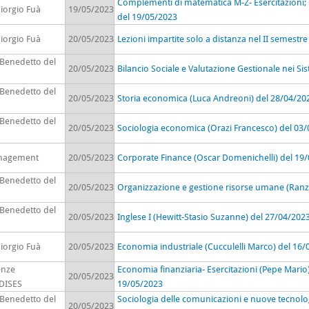
Complementi di matematica M-Z- Esercitazioni; 
iorgio Fuà
19/05/2023
del 19/05/2023
iorgio Fuà
20/05/2023
Lezioni impartite solo a distanza nel II semestr
 Benedetto del
20/05/2023
Bilancio Sociale e Valutazione Gestionale nei Si
 Benedetto del
20/05/2023
Storia economica (Luca Andreoni) del 28/04/20
 Benedetto del
20/05/2023
Sociologia economica (Orazi Francesco) del 03
anagement
20/05/2023
Corporate Finance (Oscar Domenichelli) del 19
 Benedetto del
20/05/2023
Organizzazione e gestione risorse umane (Ranzu
 Benedetto del
20/05/2023
Inglese I (Hewitt-Stasio Suzanne) del 27/04/20
iorgio Fuà
20/05/2023
Economia industriale (Cucculelli Marco) del 16
enze
Economia finanziaria- Esercitazioni (Pepe Mario
20/05/2023
 DISES
19/05/2023
 Benedetto del
Sociologia delle comunicazioni e nuove tecnolog
20/05/2023