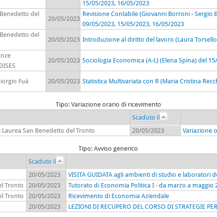
15/05/2023, 16/05/2023
 Benedetto del
Revisione Contabile (Giovanni Borroni - Sergio 
20/05/2023
09/05/2023, 15/05/2023, 16/05/2023
 Benedetto del
20/05/2023
Introduzione al diritto del lavoro (Laura Torsell
enze
20/05/2023
Sociologia Economica (A-L) (Elena Spina) del 1
 DISES
iorgio Fuà
20/05/2023
Statistica Multivariata con R (Maria Cristina Rec
Tipo: Variazione orario di ricevimento
Scaduto il
i Laurea San Benedetto del Tronto
20/05/2023
Variazione o
Tipo: Avviso generico
Scaduto il
20/05/2023
VISITA GUIDATA agli ambienti di studio e laboratori d
el Tronto
20/05/2023
Tutorato di Economia Politica I - da marzo a maggio
el Tronto
20/05/2023
Ricevimento di Economia Aziendale
20/05/2023
LEZIONI DI RECUPERO DEL CORSO DI STRATEGIE P