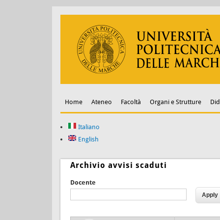
Home
Ateneo
Facoltà
Organi e Strutture
Did
Italiano
English
Archivio avvisi scaduti
Docente