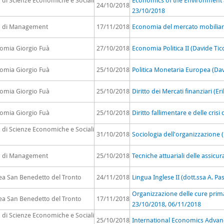
o di Scienze Economiche e Sociali
Economics of the Environment a
24/10/2018
23/10/2018
to di Management
17/11/2018
Economia del mercato mobiliare 
nomia Giorgio Fuà
27/10/2018
Economia Politica II (Davide Ti
nomia Giorgio Fuà
25/10/2018
Politica Monetaria Europea (Dav
nomia Giorgio Fuà
25/10/2018
Diritto dei Mercati finanziari (E
nomia Giorgio Fuà
25/10/2018
Diritto fallimentare e delle cris
o di Scienze Economiche e Sociali
31/10/2018
Sociologia dell'organizzazione (
to di Management
25/10/2018
Tecniche attuariali delle assicu
rea San Benedetto del Tronto
24/11/2018
Lingua Inglese II (dott.ssa A. Pa
Organizzazione delle cure prima
rea San Benedetto del Tronto
17/11/2018
23/10/2018, 06/11/2018
o di Scienze Economiche e Sociali
25/10/2018
International Economics Advan