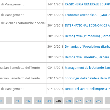
to di Management
14/11/2018
RAGIONERIA GENERALE ED APPLI
to di Management
09/11/2018
Economia aziendale A-L (GIULI
o di Scienze Economiche e Sociali
30/10/2018
INTERNATIONAL ECONOMICS AD
30/10/2018
Demografia (1° modulo) (Barbar
30/10/2018
Dynamics of Populations (Barba
30/10/2018
Demografia I modulo (Barbara Z
rea San Benedetto del Tronto
03/11/2018
Management delle Aziende Sanita
rea San Benedetto del Tronto
03/11/2018
Sociologia della Salute e della 
to di Management
01/11/2018
Diritto del lavoro nell'impresa 
te
…
241
242
243
244
245
246
247
248
249
…