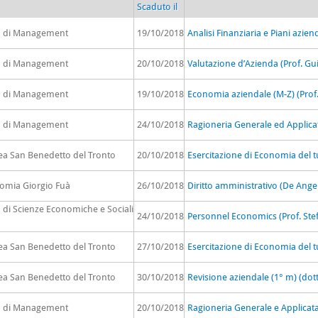
Scaduto il
to di Management
19/10/2018
Analisi Finanziaria e Piani azien
to di Management
20/10/2018
Valutazione d’Azienda (Prof. Gu
to di Management
19/10/2018
Economia aziendale (M-Z) (Prof. 
to di Management
24/10/2018
Ragioneria Generale ed Applicata 
rea San Benedetto del Tronto
20/10/2018
Esercitazione di Economia del t
nomia Giorgio Fuà
26/10/2018
Diritto amministrativo (De Ange
o di Scienze Economiche e Sociali
24/10/2018
Personnel Economics (Prof. Stef
rea San Benedetto del Tronto
27/10/2018
Esercitazione di Economia del t
rea San Benedetto del Tronto
30/10/2018
Revisione aziendale (1° m) (dot
to di Management
20/10/2018
Ragioneria Generale e Applicata 