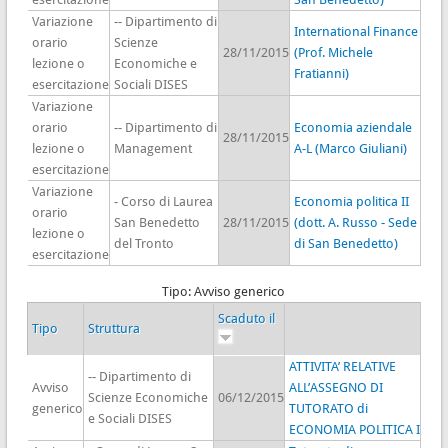
Variazione
-- Dipartimento di
International Finance
orario
Scienze
28/11/2015
(Prof. Michele
lezione o
Economiche e
Fratianni)
esercitazione
Sociali DISES
Variazione
orario
-- Dipartimento di
Economia aziendale
28/11/2015
lezione o
Management
A-L (Marco Giuliani)
esercitazione
Variazione
- Corso di Laurea
Economia politica II
orario
San Benedetto
28/11/2015
(dott. A. Russo - Sede
lezione o
del Tronto
di San Benedetto)
esercitazione
Tipo: Avviso generico
Scaduto il
Tipo
Struttura
ATTIVITA’ RELATIVE
-- Dipartimento di
Avviso
ALL’ASSEGNO DI
Scienze Economiche
06/12/2015
generico
TUTORATO di
e Sociali DISES
ECONOMIA POLITICA I