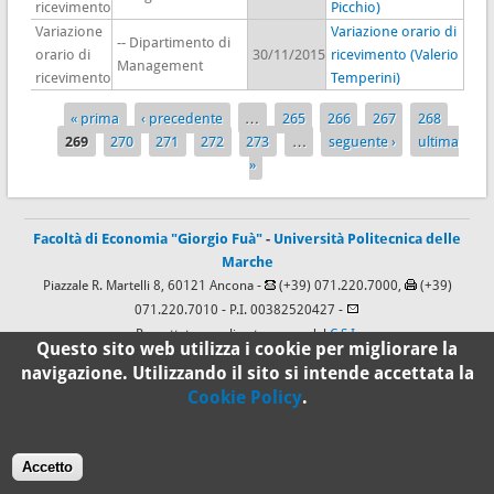
ricevimento
Picchio)
Variazione
Variazione orario di
-- Dipartimento di
orario di
30/11/2015
ricevimento (Valerio
Management
ricevimento
Temperini)
« prima
‹ precedente
…
265
266
267
268
Pagine
269
270
271
272
273
…
seguente ›
ultima
»
Facoltà di Economia "Giorgio Fuà"
-
Università Politecnica delle
Marche
Piazzale R. Martelli 8, 60121 Ancona -
(+39) 071.220.7000,
(+39)
071.220.7010
- P.I. 00382520427 -
Progettato e realizzato a cura del
C.S.I.
Questo sito web utilizza i cookie per migliorare la
navigazione. Utilizzando il sito si intende accettata la
Cookie Policy
.
100%
Standard
Accetto