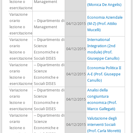
lezione o
Management
(Monica De Angelis)
esercitazione
Variazione
Economia Aziendale
orario
-- Dipartimento di
04/12/2015
(M-Z) (Prof. Attilio
lezione o
Management
Mucelli)
esercitazione
Variazione
-- Dipartimento di
International
orario
Scienze
Integration (2nd
04/12/2015
lezione o
Economiche e
module) (Prof.
esercitazione
Sociali DISES
Giuseppe Canullo)
Variazione
-- Dipartimento di
Economia Politica II
orario
Scienze
04/12/2015
A-E (Prof. Giuseppe
lezione o
Economiche e
Canullo)
esercitazione
Sociali DISES
Variazione
-- Dipartimento di
Analisi della
orario
Scienze
congiuntura
04/12/2015
lezione o
Economiche e
economica (Prof.
esercitazione
Sociali DISES
Marco Gallegati)
Variazione
-- Dipartimento di
Valutazione degli
orario
Scienze
04/12/2015
interventi Sociali
lezione o
Economiche e
(Prof. Carla Moretti)