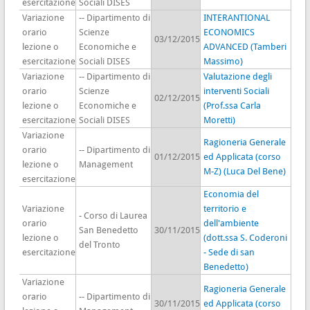
esercitazione
Sociali DISES
Variazione
-- Dipartimento di
INTERANTIONAL
orario
Scienze
ECONOMICS
03/12/2015
lezione o
Economiche e
ADVANCED (Tamberi
esercitazione
Sociali DISES
Massimo)
Variazione
-- Dipartimento di
Valutazione degli
orario
Scienze
interventi Sociali
02/12/2015
lezione o
Economiche e
(Prof.ssa Carla
esercitazione
Sociali DISES
Moretti)
Variazione
Ragioneria Generale
orario
-- Dipartimento di
01/12/2015
ed Applicata (corso
lezione o
Management
M-Z) (Luca Del Bene)
esercitazione
Economia del
Variazione
territorio e
- Corso di Laurea
orario
dell'ambiente
San Benedetto
30/11/2015
lezione o
(dott.ssa S. Coderoni
del Tronto
esercitazione
- Sede di san
Benedetto)
Variazione
Ragioneria Generale
orario
-- Dipartimento di
30/11/2015
ed Applicata (corso