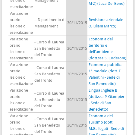
lezione o
Management
M-Z) (Luca Del Bene)
esercitazione
Variazione
orario
-- Dipartimento di
Revisione aziendale
30/11/2015
lezione o
Management
(Giuliani Marco)
esercitazione
Variazione
Economia del
- Corso di Laurea
orario
territorio e
San Benedetto
30/11/2015
lezione o
dell'ambiente
del Tronto
esercitazione
(dott.ssa S. Coderoni)
Variazione
Economia pubblica
- Corso di Laurea
orario
1° modulo (dott. E.
San Benedetto
30/11/2015
lezione o
Valentini - Sede di
del Tronto
esercitazione
San Benedetto)
Variazione
Lingua Inglese II
- Corso di Laurea
orario
(dott.ssa P. Giampieri
San Benedetto
30/11/2015
lezione o
- Sede di San
del Tronto
esercitazione
Benedetto)
Variazione
Economia del
- Corso di Laurea
orario
Turismo (dott.
San Benedetto
30/11/2015
lezione o
M.Gallegati - Sede di
del Tronto
esercitazione
San Benedetto)