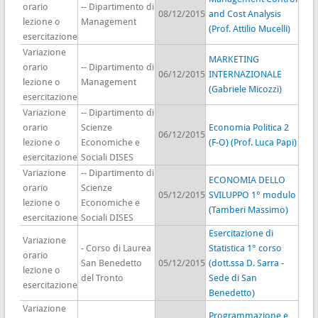
orario
-- Dipartimento di
08/12/2015
and Cost Analysis
lezione o
Management
(Prof. Attilio Mucelli)
esercitazione
Variazione
MARKETING
orario
-- Dipartimento di
06/12/2015
INTERNAZIONALE
lezione o
Management
(Gabriele Micozzi)
esercitazione
Variazione
-- Dipartimento di
orario
Scienze
Economia Politica 2
06/12/2015
lezione o
Economiche e
(F-O) (Prof. Luca Papi)
esercitazione
Sociali DISES
Variazione
-- Dipartimento di
ECONOMIA DELLO
orario
Scienze
05/12/2015
SVILUPPO 1° modulo
lezione o
Economiche e
(Tamberi Massimo)
esercitazione
Sociali DISES
Esercitazione di
Variazione
- Corso di Laurea
Statistica 1° corso
orario
San Benedetto
05/12/2015
(dott.ssa D. Sarra -
lezione o
del Tronto
Sede di San
esercitazione
Benedetto)
Variazione
Programmazione e