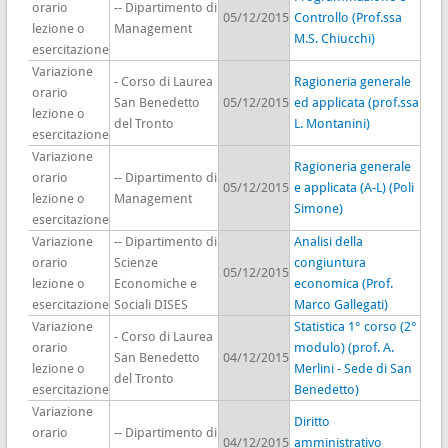
orario
-- Dipartimento di
05/12/2015
Controllo (Prof.ssa
lezione o
Management
M.S. Chiucchi)
esercitazione
Variazione
- Corso di Laurea
Ragioneria generale
orario
San Benedetto
05/12/2015
ed applicata (prof.ssa
lezione o
del Tronto
L. Montanini)
esercitazione
Variazione
Ragioneria generale
orario
-- Dipartimento di
05/12/2015
e applicata (A-L) (Poli
lezione o
Management
Simone)
esercitazione
Variazione
-- Dipartimento di
Analisi della
orario
Scienze
congiuntura
05/12/2015
lezione o
Economiche e
economica (Prof.
esercitazione
Sociali DISES
Marco Gallegati)
Variazione
Statistica 1° corso (2°
- Corso di Laurea
orario
modulo) (prof. A.
San Benedetto
04/12/2015
lezione o
Merlini - Sede di San
del Tronto
esercitazione
Benedetto)
Variazione
Diritto
orario
-- Dipartimento di
04/12/2015
amministrativo