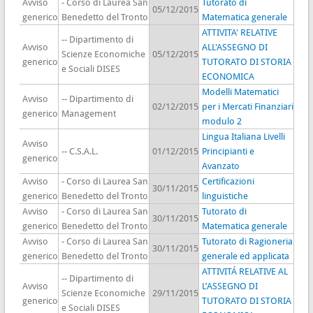
Avviso
- Corso di Laurea San
Tutorato di
05/12/2015
generico
Benedetto del Tronto
Matematica generale
ATTIVITA' RELATIVE
-- Dipartimento di
Avviso
ALL'ASSEGNO DI
Scienze Economiche
05/12/2015
generico
TUTORATO DI STORIA
e Sociali DISES
ECONOMICA
Modelli Matematici
Avviso
-- Dipartimento di
02/12/2015
per i Mercati Finanziari
generico
Management
modulo 2
Lingua Italiana Livelli
Avviso
-- C.S.A.L.
01/12/2015
Principianti e
generico
Avanzato
Avviso
- Corso di Laurea San
Certificazioni
30/11/2015
generico
Benedetto del Tronto
linguistiche
Avviso
- Corso di Laurea San
Tutorato di
30/11/2015
generico
Benedetto del Tronto
Matematica generale
Avviso
- Corso di Laurea San
Tutorato di Ragioneria
30/11/2015
generico
Benedetto del Tronto
generale ed applicata
ATTIVITÁ RELATIVE AL
-- Dipartimento di
Avviso
L’ASSEGNO DI
Scienze Economiche
29/11/2015
generico
TUTORATO DI STORIA
e Sociali DISES