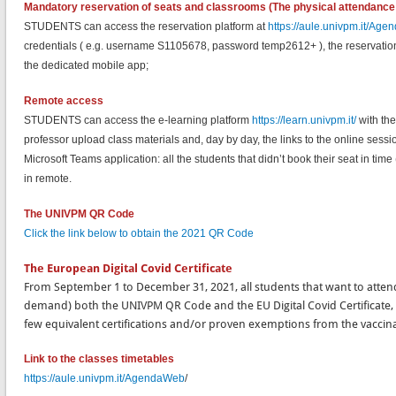
Mandatory reservation of seats and classrooms (The physical attendance is
STUDENTS can access the reservation platform at
https://aule.univpm.it/Ag
credentials ( e.g. username S1105678, password temp2612+ ), the reservati
the dedicated mobile app;
Remote access
STUDENTS can access the e-learning platform
https://learn.univpm.it/
with the
professor upload class materials and, day by day, the links to the online sess
Microsoft Teams application: all the students that didn’t book their seat in ti
in remote.
The UNIVPM QR Code
Click the link below to obtain the 2021 QR Code
The European Digital Covid Certificate
From September 1 to December 31, 2021, all students that want to atten
demand) both the UNIVPM QR Code and the EU Digital Covid Certificate,
few equivalent certifications and/or proven exemptions from the vacci
Link to the classes timetables
https://aule.univpm.it/AgendaWeb
/