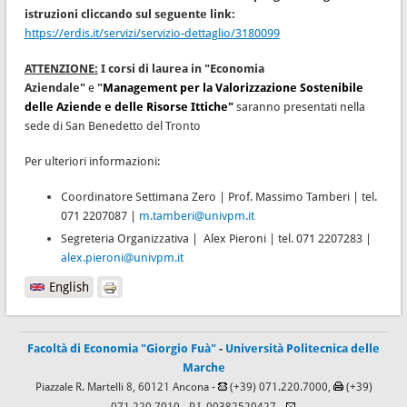
istruzioni cliccando sul seguente link:
https://erdis.it/servizi/servizio-dettaglio/3180099
ATTENZIONE:
I corsi di laurea in "Economia
Aziendale"
e
"
Management per la Valorizzazione Sostenibile
delle Aziende e delle Risorse Ittiche"
saranno presentati nella
sede di San Benedetto del Tronto
Per ulteriori informazioni:
Coordinatore Settimana Zero | Prof. Massimo Tamberi | tel.
071 2207087 |
m.tamberi@univpm.it
Segreteria Organizzativa | Alex Pieroni | tel. 071 2207283 |
alex.pieroni@univpm.it
English
Facoltà di Economia "Giorgio Fuà"
-
Università Politecnica delle
Marche
Piazzale R. Martelli 8, 60121 Ancona -
(+39) 071.220.7000,
(+39)