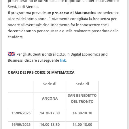
presenteranno le funzionalità e le opportunità offerte dai Centri di
Servizio di Ateneo.
Il programma prevede un
pre-corso di Matematica
propedeutico
ai corsi del primo anno. E' vivamente consigliata la frequenza per
ovviare all'eventuale disallineamento fra le conoscenze che i
docenti daranno per acquisite e quelle realmente possedute dallo
studente.
Per gli studenti iscritti al C.d.S. in Digital Economics and
Business, cliccare sul seguente
link
.
ORARI DEI PRE-CORSI DI MATEMATICA
Sede di
Sede di
SAN BENEDETTO
ANCONA
DEL TRONTO
15/09/2025
14.30-17.30
14.30-18.30
16/09/2025
14.00-18.30
14.00-18.00