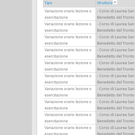
Tipo
Struttura
Variazione orario lezione o
- Corso di Laurea San
esercitazione
Benedetto del Tronto
Variazione orario lezione o
- Corso di Laurea San
esercitazione
Benedetto del Tronto
Variazione orario lezione o
- Corso di Laurea San
esercitazione
Benedetto del Tronto
Variazione orario lezione o
- Corso di Laurea San
esercitazione
Benedetto del Tronto
Variazione orario lezione o
- Corso di Laurea San
esercitazione
Benedetto del Tronto
Variazione orario lezione o
- Corso di Laurea San
esercitazione
Benedetto del Tronto
Variazione orario lezione o
- Corso di Laurea San
esercitazione
Benedetto del Tronto
Variazione orario lezione o
- Corso di Laurea San
esercitazione
Benedetto del Tronto
Variazione orario lezione o
- Corso di Laurea San
esercitazione
Benedetto del Tronto
Variazione orario lezione o
- Corso di Laurea San
esercitazione
Benedetto del Tronto