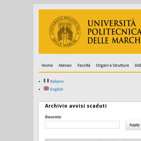
Home
Ateneo
Facoltà
Organi e Strutture
Did
Italiano
English
Archivio avvisi scaduti
Docente