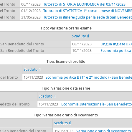
el Tronto
06/11/2023
Tutorato di STORIA ECONOMICA del 03/11/2023
el Tronto
01/12/2023
Tutorato di STATISTICA 1° corso - mese di NOVEMB
el Tronto
31/05/2023
Tutorato in itinere/guida per la sede di San Benedet
Tipo: Variazione orario esame
Scaduto il
a San Benedetto del Tronto
08/11/2023
Lingua Inglese II 
a San Benedetto del Tronto
10/11/2023
Economia politica 
Tipo: Esame di profitto
Scaduto il
 del Tronto
15/11/2023
Economia politica II (1° e 2° modulo) - San Benede
Tipo: Variazione data esame
Scaduto il
edetto del Tronto
15/11/2023
Economia Internazionale (San Benedetto 
Tipo: Variazione orario di ricevimento
Scaduto il
ea San Benedetto del Tronto
31/05/2023
Variazione orario di ricevimento (