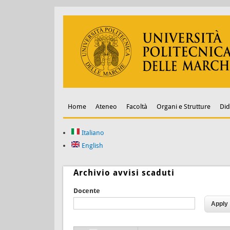
Home
Ateneo
Facoltà
Organi e Strutture
Did
Italiano
English
Archivio avvisi scaduti
Docente