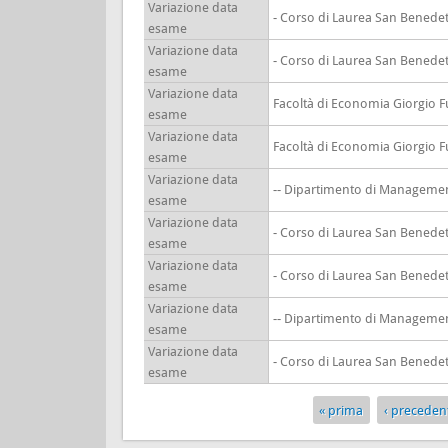
Variazione data
- Corso di Laurea San Benedet
esame
Variazione data
- Corso di Laurea San Benedet
esame
Variazione data
Facoltà di Economia Giorgio F
esame
Variazione data
Facoltà di Economia Giorgio F
esame
Variazione data
-- Dipartimento di Manageme
esame
Variazione data
- Corso di Laurea San Benedet
esame
Variazione data
- Corso di Laurea San Benedet
esame
Variazione data
-- Dipartimento di Manageme
esame
Variazione data
- Corso di Laurea San Benedet
esame
« prima
‹ preceden
Pagine