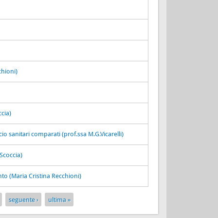
chioni)
cia)
io sanitari comparati (prof.ssa M.G.Vicarelli)
 Scoccia)
o (Maria Cristina Recchioni)
seguente ›
ultima »