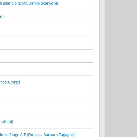
di Bilancio (Dott. Danilo Scarponi)
ni)
anco Giorgi)
uffetti)
ns, Stage A-E (Dott.ssa Barbara Zagaglia)