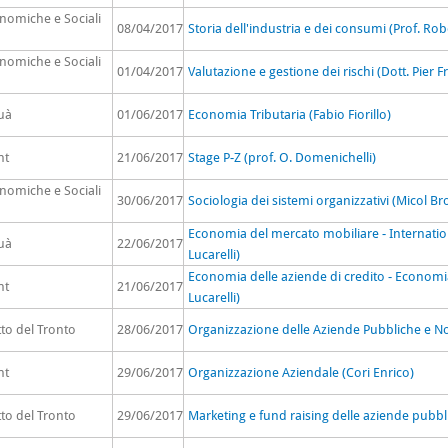
onomiche e Sociali
08/04/2017
Storia dell'industria e dei consumi (Prof. Robe
onomiche e Sociali
01/04/2017
Valutazione e gestione dei rischi (Dott. Pier F
uà
01/06/2017
Economia Tributaria (Fabio Fiorillo)
nt
21/06/2017
Stage P-Z (prof. O. Domenichelli)
onomiche e Sociali
30/06/2017
Sociologia dei sistemi organizzativi (Micol Br
Economia del mercato mobiliare - Internation
uà
22/06/2017
Lucarelli)
Economia delle aziende di credito - Economia 
nt
21/06/2017
Lucarelli)
to del Tronto
28/06/2017
Organizzazione delle Aziende Pubbliche e No P
nt
29/06/2017
Organizzazione Aziendale (Cori Enrico)
to del Tronto
29/06/2017
Marketing e fund raising delle aziende pubbli