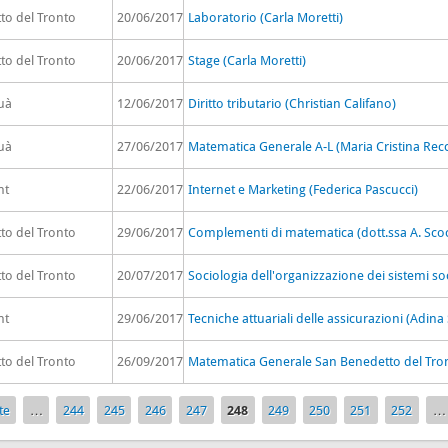
to del Tronto
20/06/2017
Laboratorio (Carla Moretti)
to del Tronto
20/06/2017
Stage (Carla Moretti)
uà
12/06/2017
Diritto tributario (Christian Califano)
uà
27/06/2017
Matematica Generale A-L (Maria Cristina Rec
nt
22/06/2017
Internet e Marketing (Federica Pascucci)
to del Tronto
29/06/2017
Complementi di matematica (dott.ssa A. Scoc
to del Tronto
20/07/2017
Sociologia dell'organizzazione dei sistemi soc
nt
29/06/2017
Tecniche attuariali delle assicurazioni (Adina
to del Tronto
26/09/2017
Matematica Generale San Benedetto del Tront
te
…
244
245
246
247
248
249
250
251
252
…