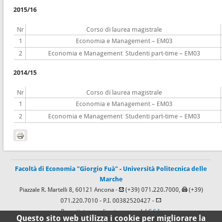
2015/16
Nr
Corso di laurea magistrale
1
Economia e Management – EM03
2
Economia e Management Studenti part-time – EM03
2014/15
Nr
Corso di laurea magistrale
1
Economia e Management – EM03
2
Economia e Management Studenti part-time – EM03
Facoltà di Economia "Giorgio Fuà"
-
Università Politecnica delle
Marche
Piazzale R. Martelli 8, 60121 Ancona -
(+39) 071.220.7000,
(+39)
071.220.7010
- P.I. 00382520427 -
Progettato e realizzato a cura del
C.S.I.
Questo sito web utilizza i cookie per migliorare la